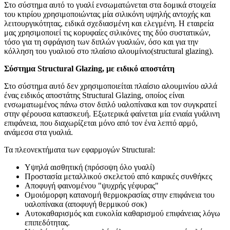
Στο σύστημα αυτό το γυαλί ενσωματώνεται στα δομικά στοιχεία
του κτιρίου χρησιμοποιώντας μία σιλικόνη υψηλής αντοχής και
λειτουργικότητας, ειδικά σχεδιασμένη και ελεγμένη. Η εταιρεία
μας χρησιμοποιεί τις κορυφαίες σιλικόνες της δύο συστατικών,
τόσο για τη σφράγιση των διπλών γυαλιών, όσο και για την
κόλληση του γυαλιού στο πλαίσιο αλουμίνιο(structural glazing).
Σύστημα Structural Glazing, με ειδικό αποστάτη
Στο σύστημα αυτό δεν χρησιμοποιείται πλαίσιο αλουμινίου αλλά
ένας ειδικός αποστάτης Structural Glazing, οποίος είναι
ενσωματωμένος πάνω στον διπλό υαλοπίνακα και τον συγκρατεί
στην φέρουσα κατασκευή. Εξωτερικά φαίνεται μία ενιαία γυάλινη
επιφάνεια, που διαχωρίζεται μόνο από τον ένα λεπτό αρμό,
ανάμεσα στα γυαλιά.
Τα πλεονεκτήματα των εφαρμογών Structural:
Υψηλά αισθητική (πρόσοψη όλο γυαλί)
Προστασία μεταλλικού σκελετού από καιρικές συνθήκες
Αποφυγή φαινομένου "ψυχρής γέφυρας"
Ομοιόμορφη κατανομή θερμοκρασίας στην επιφάνεια του
υαλοπίνακα (αποφυγή θερμικού σοκ)
Αυτοκαθαρισμός και ευκολία καθαρισμού επιφάνειας λόγω
επιπεδότητας.