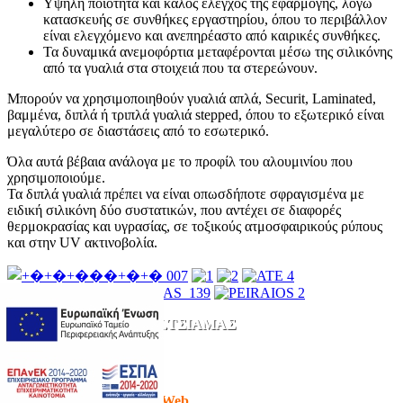
Υψηλή ποιότητα και καλός έλεγχος της εφαρμογής, λόγω
κατασκευής σε συνθήκες εργαστηρίου, όπου το περιβάλλον
είναι ελεγχόμενο και ανεπηρέαστο από καιρικές συνθήκες.
Τα δυναμικά ανεμοφόρτια μεταφέρονται μέσω της σιλικόνης
από τα γυαλιά στα στοιχειά που τα στερεώνουν.
Μπορούν να χρησιμοποιηθούν γυαλιά απλά, Securit, Laminated,
βαμμένα, διπλά ή τριπλά γυαλιά stepped, όπου το εξωτερικό είναι
μεγαλύτερο σε διαστάσεις από το εσωτερικό.
Όλα αυτά βέβαια ανάλογα με το προφίλ του αλουμινίου που
χρησιμοποιούμε.
Τα διπλά γυαλιά πρέπει να είναι οπωσδήποτε σφραγισμένα με
ειδική σιλικόνη δύο συστατικών, που αντέχει σε διαφορές
θερμοκρασίας και υγρασίας, σε τοξικούς ατμοσφαιρικούς ρύπους
και στην UV ακτινοβολία.
Χ.ΜΗΤΡΟΓΙΑΝΝΗΣ - Ι.ΤΣΙΑΜΑΣ
Μενεξέδων 14, 145 64, Κ. Κηφισιά, ΤΗΛ: 210 80.78.034 / 210
80.78.090 FAX: 210 80.00.823 e-mail:
info@m-tglass.gr
OrangeWeb
Σχεδιασμός Ιστοσελίδας