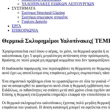
ΥΑΛΟΠΙΝΑΚΕΣ ΕΙΔΙΚΩΝ ΛΕΙΤΟΥΡΓΙΩΝ
ΣΥΣΤΗΜΑΤΑ
Συστημα Structural Glazing
Συστημα σημειακης στηριξης
Γυαλινο Δαπεδο
ΕΡΓΑ
ΕΠΙΚΟΙΝΩΝΙΑ
Θερμικά Σκλυρημέμοι Υαλοπίνακες( T
Χρησιμοποιείται εκεί όπου ο αέρας, το χιόνι, τα θερμικά φορτία ή 
υαλοπίνακας έχει 5 φορές μεγαλύτερη αντίσταση στην πρόσκρουση, 
θραύσης σε πολύ μικρά μη αιχμηρά κομμάτια που δεν τραυματίζουν
Η διαδικασία παραγωγής του περιλαμβάνει τη θέρμανση σε θερμοκρ
αυτό έχει ως αποτέλεσμα στις επιφάνειες μόνιμες συμπιεστικές τάσε
Ένα σημαντικό πρόβλημα είναι το εμφανιζόμενο σε όλα τα γυαλιά «
για να αποφευχθεί το φαινόμενο αυτό είναι η θερμική εμβάπτιση του
Ειδάλλως, οι πιθανότητες να σπάσει μετά από χρόνο είναι σχεδόν α
Επίσης η θερμική επεξεργασία επηρεάζει ελαφρά την επιπεδότητα τ
Οι θερμικά σκληρυμένοι υαλοπίνακες έχοντας πολύ μεγάλη θερμική 
επιφάνεια του γυαλιού. Η άνιση κατανομή μπορεί να οφείλεται στο ότ