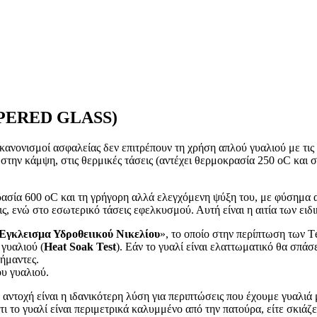
EMPERED GLASS)
οι κανονισμοί ασφαλείας δεν επιτρέπουν τη χρήση απλού γυαλιού με τις
στην κάμψη, στις θερμικές τάσεις (αντέχει θερμοκρασία 250 οC και 
.
ασία 600 οC και τη γρήγορη αλλά ελεγχόμενη ψύξη του, με φύσημα α
ις, ενώ στο εσωτερικό τάσεις εφελκυσμού. Αυτή είναι η αιτία των ειδ
Έγκλεισμα Υδροθειικού Νικελίου
», το οποίο στην περίπτωση των 
 γυαλιού (
Heat Soak Test
). Εάν το γυαλί είναι ελαττωματικό θα σπάσε
σήμαντες.
ου γυαλιού.
αντοχή είναι η ιδανικότερη λύση για περιπτώσεις που έχουμε γυαλιά
ι το γυαλί είναι περιμετρικά καλυμμένο από την πατούρα, είτε σκιάζε